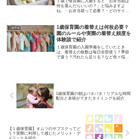
１歳で保育園に入園すると「お弁当箱は
何を選んだらいいの？」と悩みますよ
ね。・お弁当箱って必要？・どのサイズ
がいい？・漏れないものってどれ？結論
から言うとお弁当箱は保育園のルールに
より違いがあるので確認が必要ですが１
1歳保育園の着替えは何枚必要？
入園準備
歳でお弁当箱を使用する場合...
園のルールや実際の着替え頻度を
体験談で紹介
１歳保育園の入園準備をしていたとき
は、着替えの枚数は毎日全部使う？季節
で違う？汚れたら足りる？など色々悩み
ました。結論から言うと、１歳児保育園
の着替えの枚数は保育園のルールによっ
て必要枚数は変わります。この記事では
実際の体験をもとに✔1歳保...
1歳保育園の朝はバタバタ！リアルな時間
配分と余裕ができたタイミングを紹介
【１歳保育園】オムツのサブスクってど
う？実際に利用して感じたメリット・デ
メリットを紹介