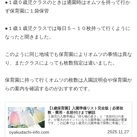
●１歳０歳児クラスのときは通園時はオムツを持って行か
ず保育園に１袋保管
●１歳１歳児クラスでは毎日５～１０枚持って行くように
なったと聞きました。
このように同じ地域でも保育園によりオムツの事情は異な
り、またクラスによっても枚数指定は違いました。
保育園に持って行くオムツの枚数は入園説明会や保育園か
らの案内を確認するのがおすすめです。
【1歳保育園】入園準備リスト完全版｜必要枚
数・費用・名前付けまで解説
１歳児の入園準備は『持ち物の多さ』と『名前付けの多
さ』が最大のポイントになり入園準備には事前確認が重要
です。この記事では１歳児の入園準備で実際に準備して分
かった目安枚数と費用目安・名前付け方法までまとめてい
ます。※準備物や枚数は園により異な...
2025.11.27
oyakudachi-info.com