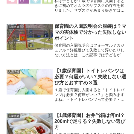
私は子どもが１歳で保育園に入園すると
きに初めてオムツのサブスクの存在を知
りました。サブスクがあまり好きではな
い私は本当にいいの？高い？お得？ずっ
と続けてる？など身近で利用している人
がいなかったので悩みました。結論から
保育園の入園説明会の服装は？マ
入園準備
言うと、『オムツのサブス...
マの実体験で分かった失敗しない
ポイント
保育園の入園説明会はフォーマル？カジ
ュアル？洋服選びで失敗して浮いたりし
ない方法とは…この記事では子どもが１
歳で入園した時の入園説明会で実際の体
験で分かった失敗しないポイントをまと
めています。保育園の入園説明会の服装
【1歳保育園】トイトレパンツは
入園準備
に決まりはある？保育園の...
必要？何層がいい？失敗しない選
び方とおすすめ３選
１歳で保育園に入園すると「トイトレパ
ンツは必要？何層がいい？」と悩みます
よね。・トイトレパンツって必要？・何
層がいいの？・何枚用意すればいい？結
論から言うとトイトレパンツは保育園の
方針により違いがあるので確認が必要で
【1歳保育園】お弁当箱は何ml？
入園準備
すがトイトレパンツを使用...
200mlで足りる？失敗しない選び
方