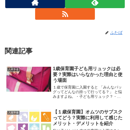
ふたば
関連記事
1歳保育園子ども用リュックは必
入園準備
要？実際はいらなかった理由と使
う場面
１歳で保育園に入園すると 「みんなバッ
グってどんなの持って行ってる？」 と悩
みますよね。・子ども用リュック？・何
リットルタイプ？・荷物の量ってどれく
らい？・マザーズバッグでも大丈夫？私
も子どもが１歳(１２ヶ月)で入園したとき
【１歳保育園】オムツのサブスク
入園準備
は周囲の状況が分...
ってどう？実際に利用して感じた
メリット・デメリットを紹介