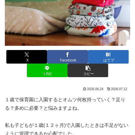
X
Facebook
はてブ
LINE
コピー
2026.06.24
2026.07.12
１歳で保育園に入園するとオムツ何枚持っていく？足り
る？多めに必要？と悩みますよね。
私も子どもが１歳(１２ヶ月)で入園したときは不足がない
ように管理できるか心配でした。