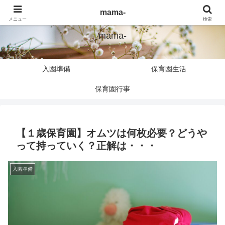
子育てしたいmamaが育休復帰して分かった伝えたい事
mama-
メニュー
検索
mama-
入園準備
保育園生活
保育園行事
【１歳保育園】オムツは何枚必要？どうや
って持っていく？正解は・・・
入園準備