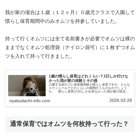
我が家の場合は１歳（１２ヶ月）０歳児クラスで入園して
慣らし保育期間中のみオムツを持参していました。
持って行くオムツには全て名前書きが必要でオムツは裸の
ままでなくオムツ処理袋（ナイロン袋可）に１枚ずつオム
ツを入れて持って行きました。
1歳の慣らし保育はどれくらい？3日しか行けな
かった我が家の体験とその後
入園する前のプレ保育園体験が慣らし保育ですが、どんな
スケジュールでどのくらいの期間行うものなのでしょう
か。 慣らし保育が3日しか出来なかった我が家の状況と
慣らし保育が出来ないまま入園した子どもはどうだったの
かを含め慣らし保育のについてまとめ...
2026.03.28
oyakudachi-info.com
通常保育ではオムツを何枚持って行った？