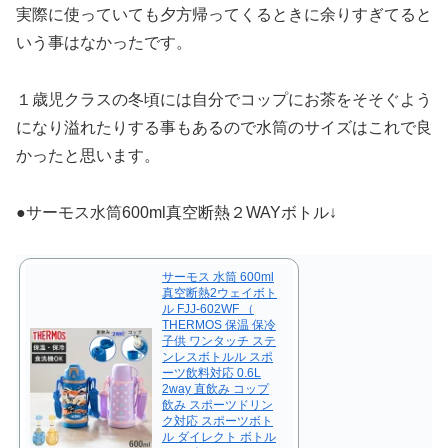
実際に使っていても夕方帰ってくるときに余りすぎてると
いう事はなかったです。
１歳児クラスの冬頃には自分でコップにお茶をそそぐよう
になり溢れたりする事もあるので水筒のサイズはこれで良
かったと思います。
●サーモス水筒600ml真空断熱２WAYボトル↓
サーモス 水筒 600ml
真空断熱2ウェイボト
ル FJJ-602WF （
THERMOS 保温 保冷
子供 ワンタッチ ステ
ンレスボトルル スポ
ーツ飲料対応 0.6L
2way 直飲み コップ
飲み スポーツドリン
ク対応 スポーツボト
ル ダイレクト ボトル