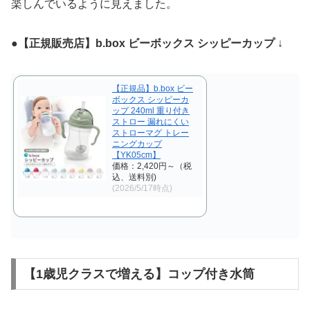
楽しんでいるように見えました。
●
【正規販売店】b.box ビーボックス シッピーカップ
↓
【正規品】b.box ビー
ボックス シッピーカ
ップ 240ml 重り付き
ストロー 漏れにくい
ストローマグ トレー
ニングカップ
【YK05cm】
価格：2,420円～（税
込、送料別)
(2026/5/17時点)
【1歳児クラスで増える】コップ付き水筒