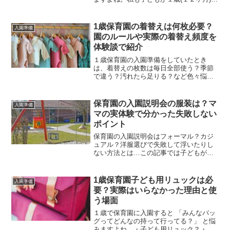
入園したときは不足がないように管理で
きるか心配でした。結論から言うと、子
どもを預けておく時間により異なります
1歳保育園の着替えは何枚必要？
入園準備
が１歳保育園のオムツ...
園のルールや実際の着替え頻度を
体験談で紹介
１歳保育園の入園準備をしていたとき
は、着替えの枚数は毎日全部使う？季節
で違う？汚れたら足りる？など色々悩み
ました。結論から言うと、１歳児保育園
の着替えの枚数は保育園のルールによっ
て必要枚数は変わります。この記事では
保育園の入園説明会の服装は？マ
入園準備
実際の体験をもとに✔1歳保...
マの実体験で分かった失敗しない
ポイント
保育園の入園説明会はフォーマル？カジ
ュアル？洋服選びで失敗して浮いたりし
ない方法とは…この記事では子どもが１
歳で入園した時の入園説明会で実際の体
験で分かった失敗しないポイントをまと
めています。保育園の入園説明会の服装
1歳保育園子ども用リュックは必
入園準備
に決まりはある？保育園の...
要？実際はいらなかった理由と使
う場面
１歳で保育園に入園すると 「みんなバッ
グってどんなの持って行ってる？」 と悩
みますよね。・子ども用リュック？・何