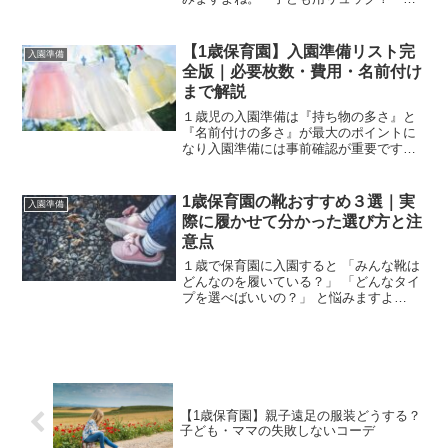
リットルタイプ？・荷物の量ってどれく
らい？・マザーズバッグでも大丈夫？私
も子どもが１歳(１２ヶ月)で入園したとき
【1歳保育園】入園準備リスト完
入園準備
は周囲の状況が分...
全版｜必要枚数・費用・名前付け
まで解説
１歳児の入園準備は『持ち物の多さ』と
『名前付けの多さ』が最大のポイントに
なり入園準備には事前確認が重要です。
この記事では１歳児の入園準備で実際に
準備して分かった目安枚数と費用目安・
名前付け方法までまとめています。※準
1歳保育園の靴おすすめ３選｜実
入園準備
備物や枚数は園により異な...
際に履かせて分かった選び方と注
意点
１歳で保育園に入園すると 「みんな靴は
どんなのを履いている？」 「どんなタイ
プを選べばいいの？」 と悩みますよ
ね。・マジックテープ？・サイズはピッ
タリ？・洗いやすい靴ってどんなの？・
靴は何足必要？特に1歳児は、0歳児クラ
ス（まだ歩かない・つ...
【1歳保育園】親子遠足の服装どうする？
子ども・ママの失敗しないコーデ