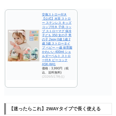
交換ストロー付き
【公式】水筒 ストロ
ー ステンレス キッズ
コップ付き 子供 コッ
プ ストローマグ 保冷
子ども 350 女の子 男
の子 2way 0歳 1歳 2
歳 3歳 ストロータイ
プ ベビー 一歳 保育園
かわいい 400ml ショ
ルダーベルト ストロ
ー付き ピーコック
ASK-W41
価格：3,990円（税
込、送料無料)
(2026/5/17時点)
【迷ったらこれ】2WAYタイプで長く使える