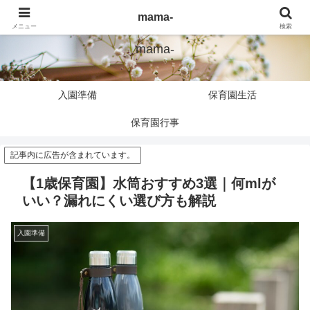
子育てしたいmamaが育休復帰して分かった伝えたい事
mama-
メニュー
検索
mama-
入園準備
保育園生活
保育園行事
記事内に広告が含まれています。
【1歳保育園】水筒おすすめ3選｜何mlが
いい？漏れにくい選び方も解説
入園準備